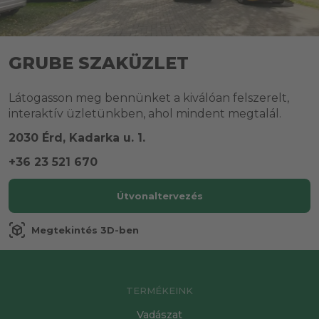
GRUBE SZAKÜZLET
Látogasson meg bennünket a kiválóan felszerelt,
interaktív üzletünkben, ahol mindent megtalál.
2030 Érd, Kadarka u. 1.
+36 23 521 670
Útvonaltervezés
view_in_ar
Megtekintés 3D-ben
TERMÉKEINK
Vadászat