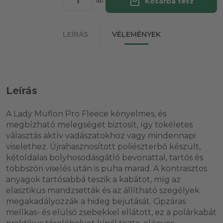
local_mall
Kosárba tesz
db
LEÍRÁS
VÉLEMÉNYEK
Leírás
A Lady Muflon Pro Fleece kényelmes, és
megbízható melegséget biztosít, így tökéletes
választás aktív vadászatokhoz vagy mindennapi
viselethez. Újrahasznosított poliészterbő készült,
kétoldalas bolyhosodásgátló bevonattal, tartós és
többszöri viselés után is puha marad. A kontrasztos
anyagok tartósabbá teszik a kabátot, míg az
elasztikus mandzsetták és az állítható szegélyek
megakadályozzák a hideg bejutását. Cipzáras
mellkas- és elülső zsebekkel ellátott, ez a polárkabát