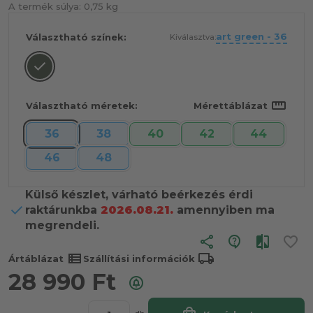
A termék súlya:
0,75 kg
art green - 36
Választható színek:
Kiválasztva:
straighten
Választható méretek:
Mérettáblázat
36
38
40
42
44
46
48
Külső készlet, várható beérkezés érdi
raktárunkba
2026.08.21.
amennyiben ma
megrendeli.
share
view_list
local_shipping
Ártáblázat
Szállítási információk
28 990
Ft