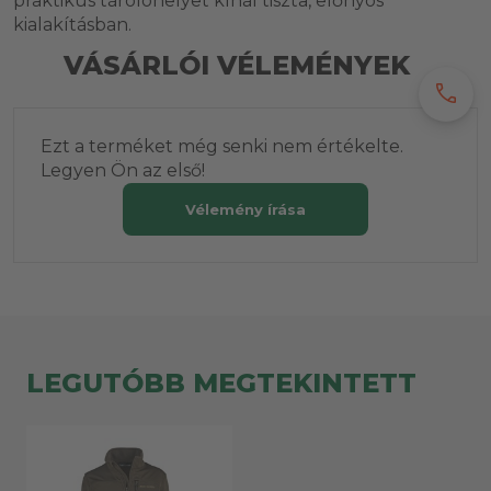
praktikus tárolóhelyet kínál tiszta, előnyös
kialakításban.
VÁSÁRLÓI VÉLEMÉNYEK
call
Ezt a terméket még senki nem értékelte.
Legyen Ön az első!
Vélemény írása
LEGUTÓBB MEGTEKINTETT