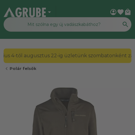
arrow_drop_down
account_circle
favorite
local_mall
2026. július 4-től augusztus 22-ig üzletünk szombato
chevron_left
Polár felsők