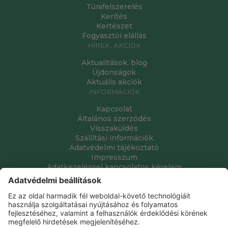
Túrafelszerelés
Kerítés
Kertészet
Fogyasztói elállás
HÍREK, AKCIÓK
Aktualitások, blog
Újdonságok
Aktuális akciók
INFORMÁCIÓK
Kapcsolat
Általános szerződés
Visszaküldés
Szállítási információk
Adatvédelmi tájékoztató
Impresszum
Adatkezeléssel kapcsolatos kérelem