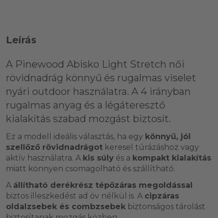
Leírás
A
Pinewood Abisko Light Stretch női
rövidnadrág
könnyű és rugalmas viselet
nyári outdoor használatra. A
4 irányban
rugalmas anyag
és a
légáteresztő
kialakítás
szabad mozgást biztosít.
Ez a modell ideális választás, ha egy
könnyű, jól
szellőző rövidnadrágot
keresel túrázáshoz vagy
aktív használatra. A
kis súly
és a
kompakt kialakítás
miatt könnyen csomagolható és szállítható.
A
állítható derékrész tépőzáras megoldással
biztos illeszkedést ad öv nélkül is. A
cipzáras
oldalzsebek és combzsebek
biztonságos tárolást
biztosítanak mozgás közben.