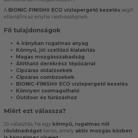
A
BIONIC-FINISH® ECO vízlepergető kezelés
segít
ellenállni az enyhe nedvességnek.
Fő tulajdonságok
4 irányban rugalmas anyag
Könnyű, jól szellőző kialakítás
Magas mozgásszabadság
Állítható derékrész tépőzárral
Cipzáras oldalzsebek
Cipzáras combzsebek
BIONIC-FINISH® ECO vízlepergető kezelés
Könnyen csomagolható
Outdoor és túrázáshoz
Miért ezt válassza?
Jó választás, ha egy
könnyű, rugalmas női
rövidnadrágot
keres, amely
aktív mozgás közben
is kényelmes viselet
.