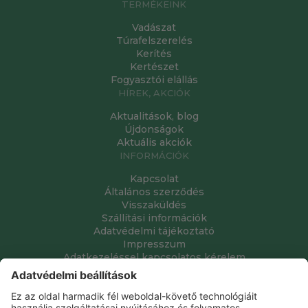
TERMÉKEINK
Vadászat
Túrafelszerelés
Kerítés
Kertészet
Fogyasztói elállás
HÍREK, AKCIÓK
Aktualitások, blog
Újdonságok
Aktuális akciók
INFORMÁCIÓK
Kapcsolat
Általános szerződés
Visszaküldés
Szállítási információk
Adatvédelmi tájékoztató
Impresszum
Adatkezeléssel kapcsolatos kérelem