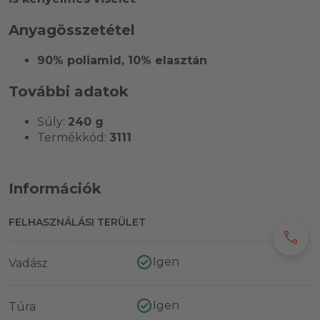
Anyagösszetétel
90% poliamid, 10% elasztán
További adatok
Súly:
240 g
Termékkód:
3111
Információk
FELHASZNÁLÁSI TERÜLET
call
Igen
Vadász
Igen
Túra