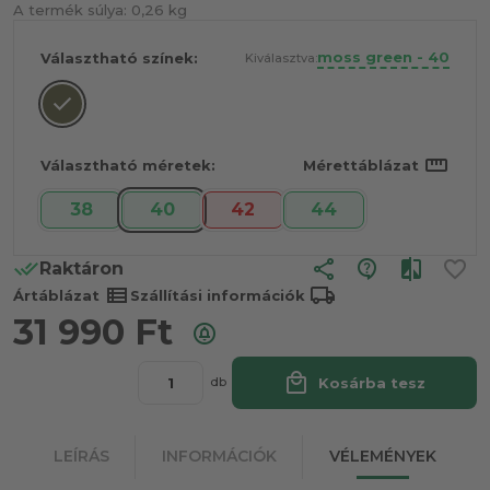
A termék súlya:
0,26 kg
moss green - 40
Választható színek:
Kiválasztva:
straighten
Választható méretek:
Mérettáblázat
38
40
42
44
share
Raktáron
view_list
local_shipping
Ártáblázat
Szállítási információk
31 990
Ft
local_mall
Kosárba tesz
db
LEÍRÁS
INFORMÁCIÓK
VÉLEMÉNYEK