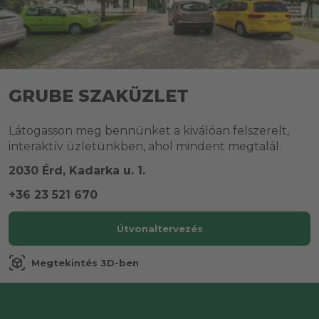
GRUBE SZAKÜZLET
Látogasson meg bennünket a kiválóan felszerelt,
interaktív üzletünkben, ahol mindent megtalál.
2030 Érd, Kadarka u. 1.
+36 23 521 670
Útvonaltervezés
view_in_ar
Megtekintés 3D-ben