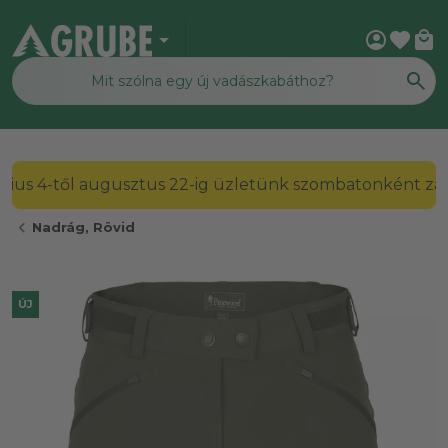
arrow_drop_down
account_circle
favorite
local_mall
2026. július 4-től augusztus 22-ig üzletünk szombato
chevron_left
Nadrág, Rövid
ÚJ