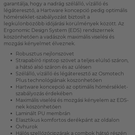
garantálja, hogy a nadrág szélálló, vízálló és
légáteresztő, a Hartware koncepció pedig optimális
hőmérséklet-szabályozást biztosít a
legkülönbözőbb időjárási körülmények között. Az
Ergonomic Design System (EDS) rendszernek
köszönhetően a vadászok maximális viselési és
mozgási kényelmet élveznek.
Robusztus nejlonszövet
Strapabíró ripstop szövet a teljes elülső száron,
a hátsó alsó száron és az ülésen
Szélálló, vízálló és légáteresztő az Osmotech
Plus technológiának köszönhetően
Hartware koncepció az optimális hőmérséklet-
szabályozás érdekében
Maximális viselési és mozgási kényelem az EDS-
nek köszönhetően
Laminált PU membrán
Elasztikus komfortos derékpánt az oldalon
Övhurok
Hálós szellőzőcipzárak a combok hátsó részén