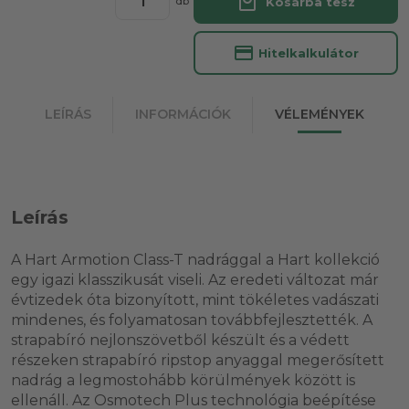
local_mall
Kosárba tesz
db
credit_card
Hitelkalkulátor
LEÍRÁS
INFORMÁCIÓK
VÉLEMÉNYEK
Leírás
A Hart Armotion Class-T nadrággal a Hart kollekció
egy igazi klasszikusát viseli. Az eredeti változat már
évtizedek óta bizonyított, mint tökéletes vadászati
mindenes, és folyamatosan továbbfejlesztették. A
strapabíró nejlonszövetből készült és a védett
részeken strapabíró ripstop anyaggal megerősített
nadrág a legmostohább körülmények között is
ellenáll. Az Osmotech Plus technológia beépítése