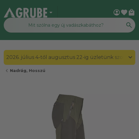
arrow_drop_down
account_circle
favorite
local_mall
2026. július 4-től augusztus 22-ig üzletünk szombato
chevron_left
Nadrág, Hosszú