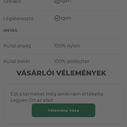
Igen
Szélálló
Igen
Légáteresztő
ANYAG
Külső anyag
100% nylon
Külső betét
100% poliészter
VÁSÁRLÓI VÉLEMÉNYEK
Ezt a terméket még senki nem értékelte.
Legyen Ön az első!
Vélemény írása