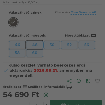
A termék súlya:
0,57 kg
Oliv-Braun - 48
Választható színek:
Kiválasztva:
straighten
Választható méretek:
Mérettáblázat
46
48
50
52
56
58
60
Külső készlet, várható beérkezés érdi
raktárunkba
2026.08.21.
amennyiben ma
megrendeli.
share
view_list
local_shipping
Ártáblázat
Szállítási információk
54 690
Ft