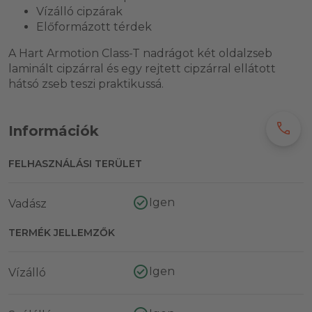
Vízálló cipzárak
Előformázott térdek
A Hart Armotion Class-T nadrágot két oldalzseb
laminált cipzárral és egy rejtett cipzárral ellátott
hátsó zseb teszi praktikussá.
call
Információk
FELHASZNÁLÁSI TERÜLET
Igen
Vadász
TERMÉK JELLEMZŐK
Igen
Vízálló