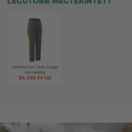
LEGUTÓBB MEGTEKINTETT
Deerhunter Lady Eagle
női nadrág
34 290 Ft-tól