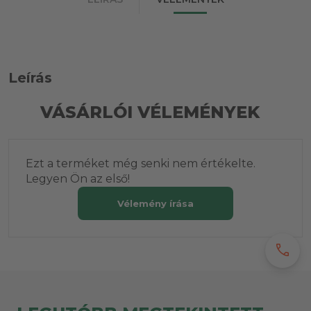
Leírás
VÁSÁRLÓI VÉLEMÉNYEK
Ezt a terméket még senki nem értékelte.
Legyen Ön az első!
Vélemény írása
call