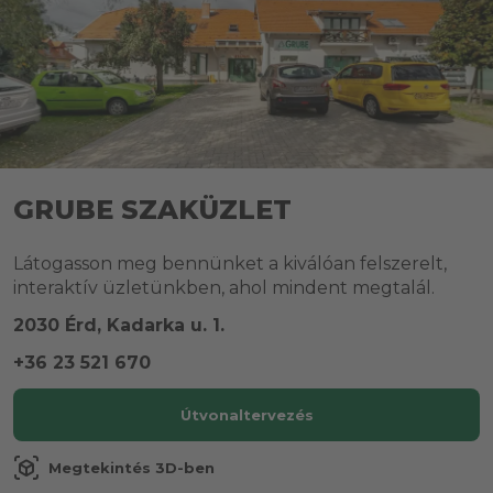
GRUBE SZAKÜZLET
Látogasson meg bennünket a kiválóan felszerelt,
interaktív üzletünkben, ahol mindent megtalál.
2030 Érd, Kadarka u. 1.
+36 23 521 670
Útvonaltervezés
view_in_ar
Megtekintés 3D-ben