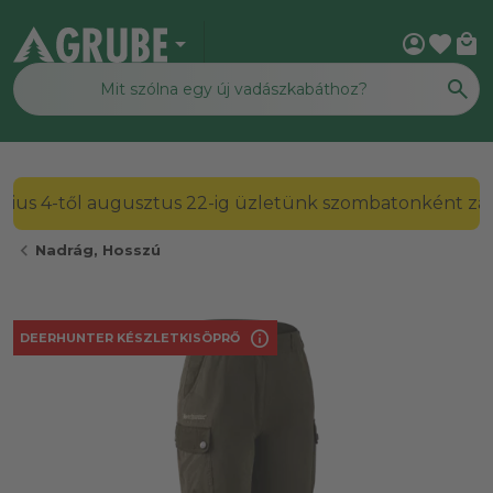
arrow_drop_down
account_circle
favorite
local_mall
július 4-től augusztus 22-ig üzletünk szombatonként zárv
chevron_left
Nadrág, Hosszú
info
DEERHUNTER KÉSZLETKISÖPRŐ