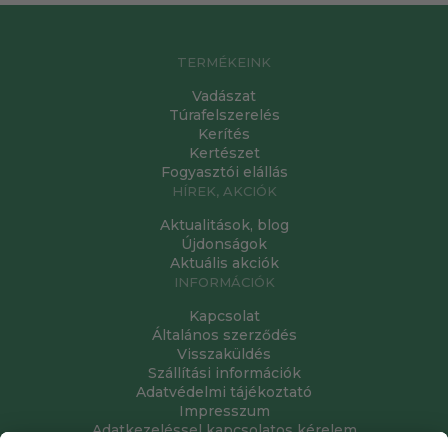
TERMÉKEINK
Vadászat
Túrafelszerelés
Kerítés
Kertészet
Fogyasztói elállás
HÍREK, AKCIÓK
Aktualitások, blog
Újdonságok
Aktuális akciók
INFORMÁCIÓK
Kapcsolat
Általános szerződés
Visszaküldés
Szállítási információk
Adatvédelmi tájékoztató
Impresszum
Adatkezeléssel kapcsolatos kérelem