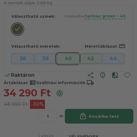
A termék súlya:
0,68 kg
tarmac green - 40
Választható színek:
Kiválasztva:
straighten
Választható méretek:
Mérettáblázat
36
38
40
42
44
share
Raktáron
view_list
local_shipping
Ártáblázat
Szállítási információk
34 290
Ft
48 990
Ft
-30%
local_mall
Kosárba tesz
db
LEÍRÁS
VÉLEMÉNYEK