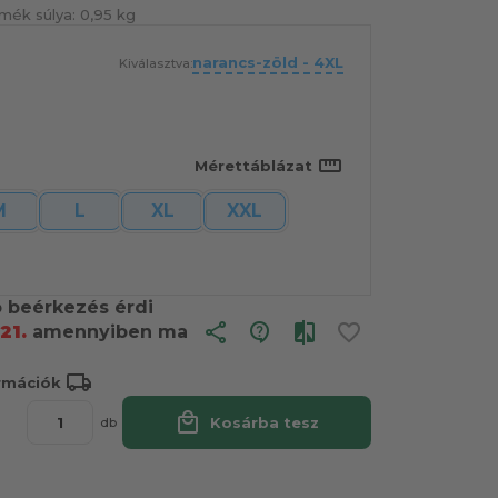
mék súlya:
0,95 kg
narancs-zöld - 4XL
Kiválasztva:
straighten
Mérettáblázat
M
L
XL
XXL
ó beérkezés érdi
share
21.
amennyiben ma
local_shipping
ormációk
local_mall
Kosárba tesz
db