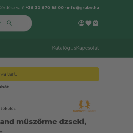
Kérdése van?
+36 30 670 85 00
•
info@grube.hu
account_circle
favorite
local_mall
Katalógus
Kapcsolat
a tart.
abát
rtékelés
land műszőrme dzseki,
L