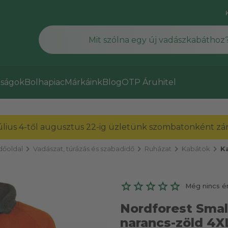
ságok
Bolhapiac
Márkáink
Blog
OTP Áruhitel
július 4-től augusztus 22-ig üzletünk szombatonként zárv
chevron_right
chevron_right
chevron_right
chevron_right
dőoldal
Vadászat, túrázás és szabadidő
Ruházat
Kabátok
K
Még nincs é
Nordforest Sma
narancs-zöld 4X