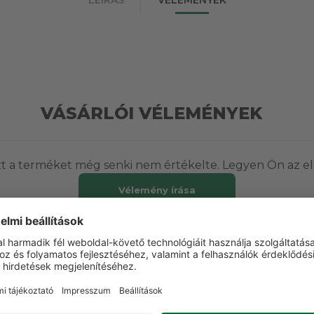
VÁSÁRLÓI VÉLEMÉNYEK
t a terméket még senki nem értékelte. Legyen Ön az el
Vélemény írása
ETT