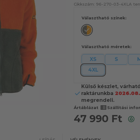
Cikkszám:
96-270-03-4XL
A ter
Választható színek:
Választható méretek:
XS
S
4XL
Külső készlet, várhat
raktárunkba
2026.08.
megrendeli.
view_list
Ártáblázat
Szállítási inf
47 990
Ft
LEÍRÁS
VÉLEMÉNYEK