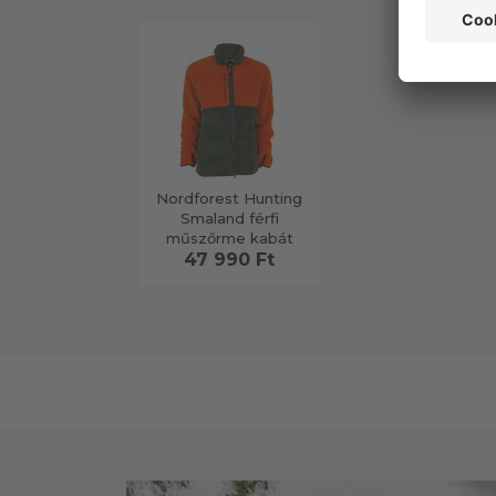
Nordforest Hunting
Smaland férfi
műszőrme kabát
47 990 Ft