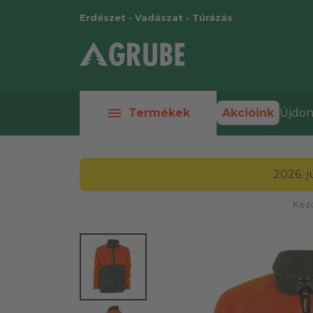
Erdészet • Vadászat • Túrázás
menu
Termékek
Akcióink
Újdon
2026. 
Kez