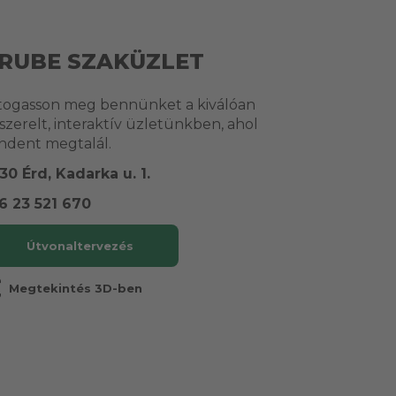
RUBE SZAKÜZLET
togasson meg bennünket a kiválóan
lszerelt, interaktív üzletünkben, ahol
ndent megtalál.
30 Érd, Kadarka u. 1.
6 23 521 670
Útvonaltervezés
r
Megtekintés 3D-ben