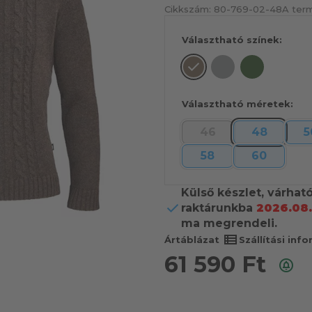
Cikkszám:
80-769-02-48
A term
Választható színek:
Választható méretek:
46
48
5
58
60
Külső készlet, várhat
raktárunkba
2026.08.
ma megrendeli.
view_list
Ártáblázat
Szállítási inf
61 590
Ft