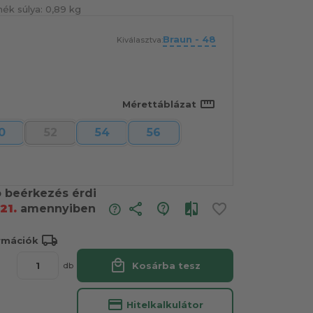
ék súlya:
0,89 kg
Braun - 48
Kiválasztva:
straighten
Mérettáblázat
0
52
54
56
ó beérkezés érdi
share
21.
amennyiben
local_shipping
ormációk
local_mall
Kosárba tesz
db
credit_card
Hitelkalkulátor