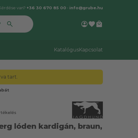
Kérdése van?
+36 30 670 85 00
•
info@grube.hu
account_circle
favorite
local_mall
Katalógus
Kapcsolat
a tart.
abát
rtékelés
rg lóden kardigán, braun,