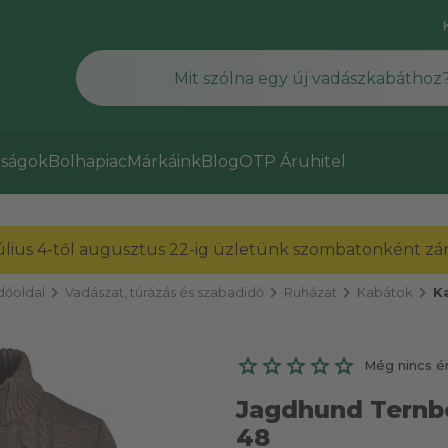
ságok
Bolhapiac
Márkáink
Blog
OTP Áruhitel
július 4-től augusztus 22-ig üzletünk szombatonként zárv
chevron_right
chevron_right
chevron_right
chevron_right
dőoldal
Vadászat, túrázás és szabadidő
Ruházat
Kabátok
K
Még nincs é
Jagdhund Ternbe
48