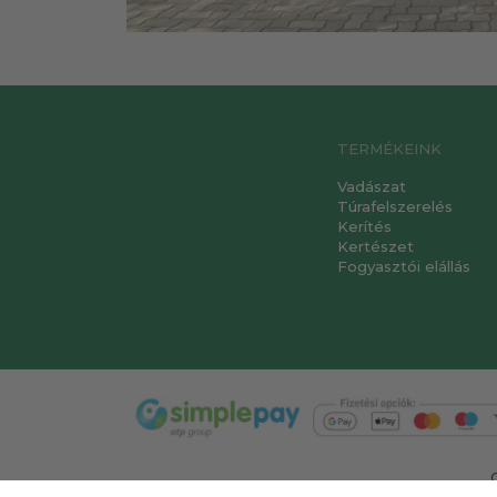
TERMÉKEINK
Vadászat
Túrafelszerelés
Kerítés
Kertészet
Fogyasztói elállás