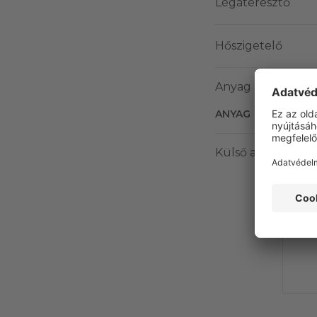
Légáteresztő
Hőszigetelő
Anyag
ANYAG
Külső anyag
Ez