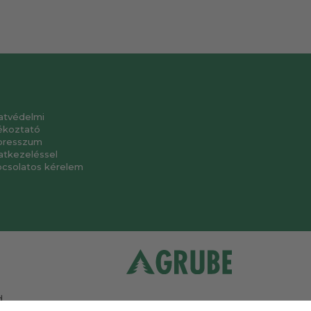
atvédelmi
ékoztató
presszum
atkezeléssel
pcsolatos kérelem
.