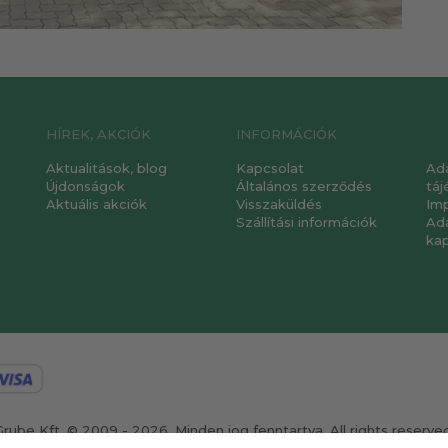
HÍREK, AKCIÓK
INFORMÁCIÓK
Aktualitások, blog
Kapcsolat
Ad
Újdonságok
Általános szerződés
táj
Aktuális akciók
Visszaküldés
Im
Szállítási információk
Ad
ka
Grube Kft. © 2009 - 2026. Minden jog fenntartva. All rights reserved