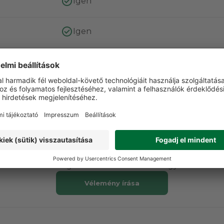
Igen
Igen
Gyapjú
100% gyapjú
VÁSÁRLÓI VÉLEMÉNYEK
t a terméket még senki nem értékelte. Legyen Ön az el
Vélemény írása