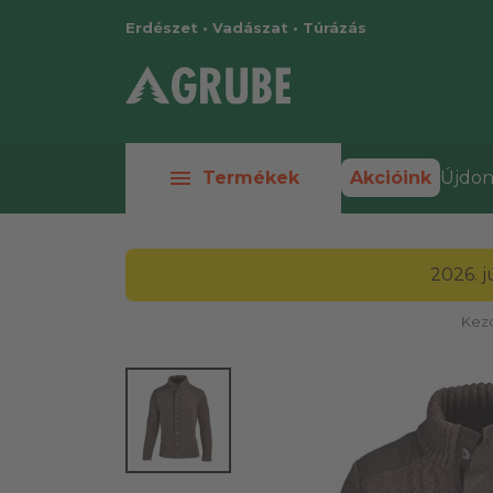
Erdészet • Vadászat • Túrázás
menu
Termékek
Akcióink
Újdon
2026. 
Kez