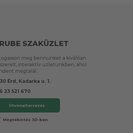
RUBE SZAKÜZLET
togasson meg bennünket a kiválóan
lszerelt, interaktív üzletünkben, ahol
ndent megtalál.
30 Érd, Kadarka u. 1.
6 23 521 670
Útvonaltervezés
r
Megtekintés 3D-ben