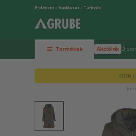
Erdészet • Vadászat • Túrázás
menu
Termékek
Akcióink
Újdon
2026. 
Kez