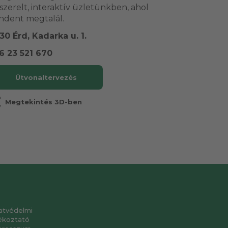
lszerelt, interaktív üzletünkben, ahol
ndent megtalál.
30 Érd, Kadarka u. 1.
6 23 521 670
Útvonaltervezés
r
Megtekintés 3D-ben
atvédelmi
ékoztató