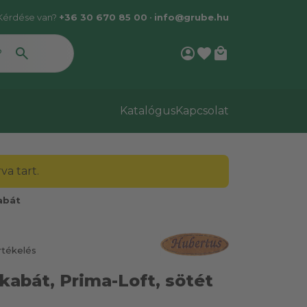
Kérdése van?
+36 30 670 85 00
•
info@grube.hu
account_circle
favorite
local_mall
Katalógus
Kapcsolat
a tart.
abát
rtékelés
kabát, Prima-Loft, sötét