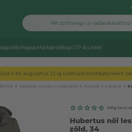
ságok
Bolhapiac
Márkáink
Blog
OTP Áruhitel
július 4-től augusztus 22-ig üzletünk szombatonként zárv
chevron_right
chevron_right
chevron_right
chevron_right
dőoldal
Vadászat, túrázás és szabadidő
Ruházat
Kabátok
K
Még nincs é
Hubertus női les
zöld, 34