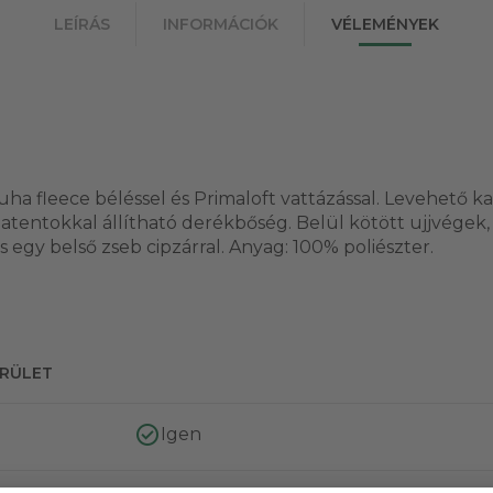
LEÍRÁS
INFORMÁCIÓK
VÉLEMÉNYEK
ha fleece béléssel és Primaloft vattázással. Levehető ka
 Patentokkal állítható derékbőség. Belül kötött ujjvégek,
 egy belső zseb cipzárral. Anyag: 100% poliészter.
ERÜLET
Igen