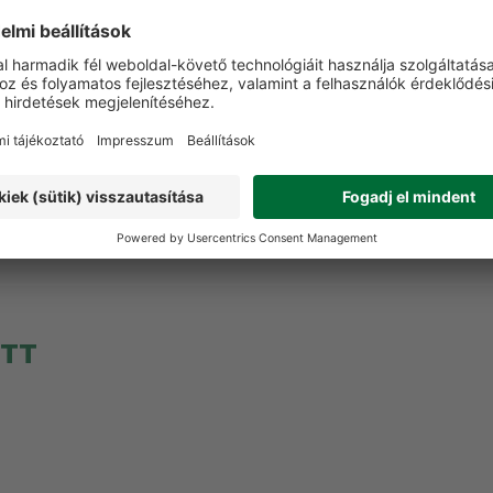
Nem
VÁSÁRLÓI VÉLEMÉNYEK
t a terméket még senki nem értékelte. Legyen Ön az el
Vélemény írása
ETT