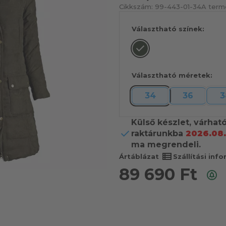
Cikkszám:
99-443-01-34
A termé
Választható színek:
Választható méretek:
34
36
3
Külső készlet, várhat
raktárunkba
2026.08.
ma megrendeli.
view_list
Ártáblázat
Szállítási inf
89 690
Ft