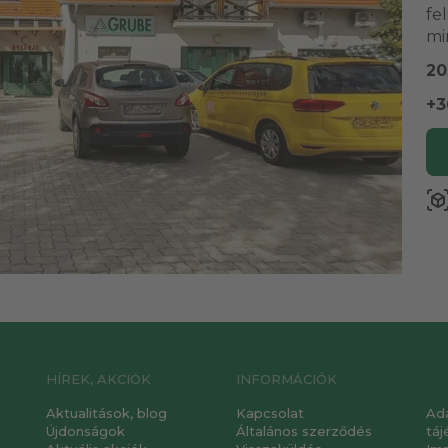
fe
mi
20
+3
view_in_a
HÍREK, AKCIÓK
INFORMÁCIÓK
Aktualitások, blog
Kapcsolat
Ad
Újdonságok
Általános szerződés
táj