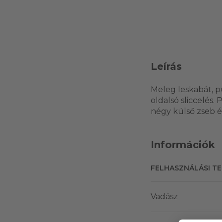
Leírás
Meleg leskabát, pu
oldalsó sliccelés.
négy külső zseb és
Információk
FELHASZNÁLÁSI T
Vadász