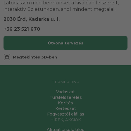
Látogasson meg bennünket a kiválóan felszerelt,
interaktív üzletünkben, ahol mindent megtalál.
2030 Érd, Kadarka u. 1.
+36 23 521 670
Útvonaltervezés
view_in_ar
Megtekintés 3D-ben
TERMÉKEINK
Vadászat
Túrafelszerelés
Kerítés
Kertészet
Fogyasztói elállás
HÍREK, AKCIÓK
Aktualitások, blog