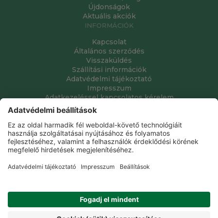
Újdonságok
Aktuális akciók
INFORMÁCIÓK
Kapcsolat
Általános szerződés
Visszaküldés
Szállítási információk
Adatvédelmi tájékoztató
Impresszum
Adatkezeléssel kapcsolatos kérelem
Grube Kft. © 2009 - 2026. Minden jog fenntartva. All rights
reserved.