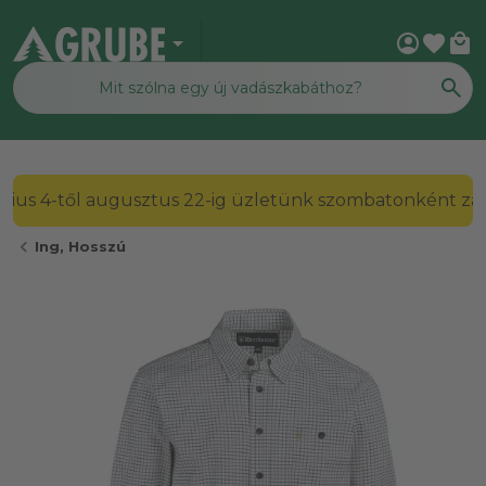
arrow_drop_down
account_circle
favorite
local_mall
2026. július 4-től augusztus 22-ig üzletünk szombato
chevron_left
Ing, Hosszú