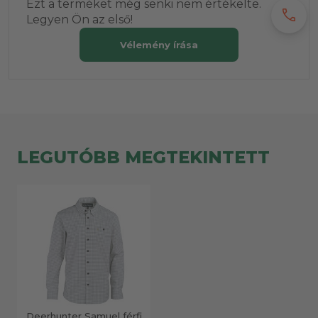
Ezt a terméket még senki nem értékelte.
call
Legyen Ön az első!
Vélemény írása
LEGUTÓBB MEGTEKINTETT
Deerhunter Samuel férfi