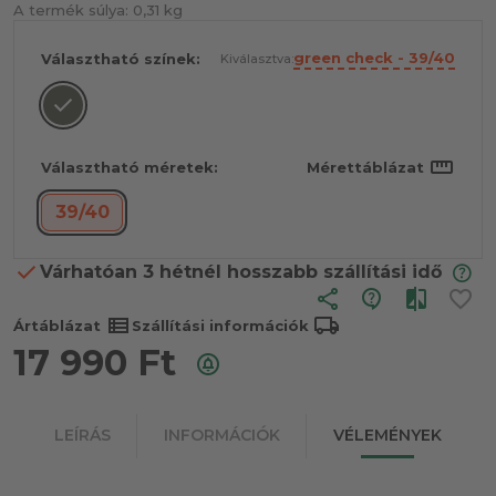
A termék súlya:
0,31 kg
green check - 39/40
Választható színek:
Kiválasztva:
straighten
Választható méretek:
Mérettáblázat
39/40
Várhatóan 3 hétnél hosszabb szállítási idő
share
view_list
local_shipping
Ártáblázat
Szállítási információk
17 990
Ft
LEÍRÁS
INFORMÁCIÓK
VÉLEMÉNYEK