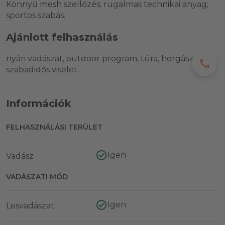
Könnyű mesh szellőzés; rugalmas technikai anyag;
sportos szabás.
Ajánlott felhasználás
nyári vadászat, outdoor program, túra, horgászat és
call
szabadidős viselet.
Információk
FELHASZNÁLÁSI TERÜLET
Igen
Vadász
VADÁSZATI MÓD
Igen
Lesvadászat