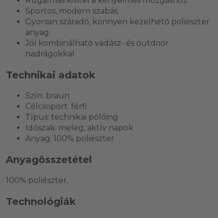
Rugalmas kivitel a kényelmes mozgáshoz.
Sportos, modern szabás.
Gyorsan száradó, könnyen kezelhető poliészter
anyag.
Jól kombinálható vadász- és outdoor
nadrágokkal.
Technikai adatok
Szín: braun
Célcsoport: férfi
Típus: technikai pólóing
Időszak: meleg, aktív napok
Anyag: 100% poliészter
Anyagösszetétel
100% poliészter.
Technológiák