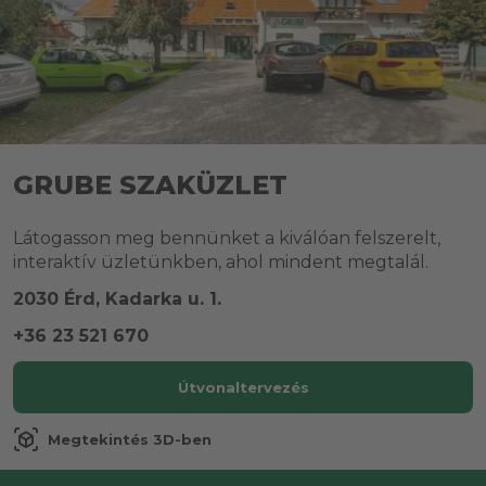
GRUBE SZAKÜZLET
Látogasson meg bennünket a kiválóan felszerelt,
interaktív üzletünkben, ahol mindent megtalál.
2030 Érd, Kadarka u. 1.
+36 23 521 670
Útvonaltervezés
view_in_ar
Megtekintés 3D-ben