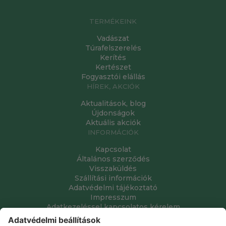
TERMÉKEINK
Vadászat
Túrafelszerelés
Kerítés
Kertészet
Fogyasztói elállás
HÍREK, AKCIÓK
Aktualitások, blog
Újdonságok
Aktuális akciók
INFORMÁCIÓK
Kapcsolat
Általános szerződés
Visszaküldés
Szállítási információk
Adatvédelmi tájékoztató
Impresszum
Adatkezeléssel kapcsolatos kérelem