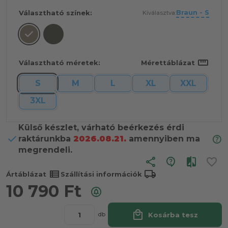
Braun - S
Választható színek:
Kiválasztva:
straighten
Választható méretek:
Mérettáblázat
S
M
L
XL
XXL
3XL
Külső készlet, várható beérkezés érdi
raktárunkba
2026.08.21.
amennyiben ma
megrendeli.
share
view_list
local_shipping
Ártáblázat
Szállítási információk
10 790
Ft
local_mall
Kosárba tesz
db