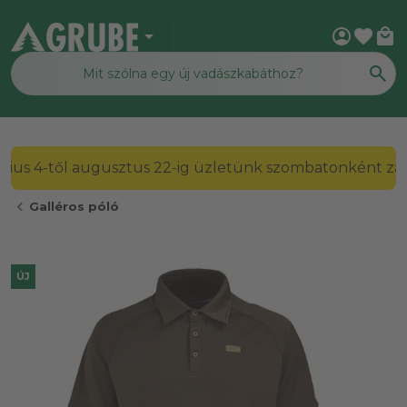
arrow_drop_down
account_circle
favorite
local_mall
2026. július 4-től augusztus 22-ig üzletünk szombato
chevron_left
Galléros póló
ÚJ