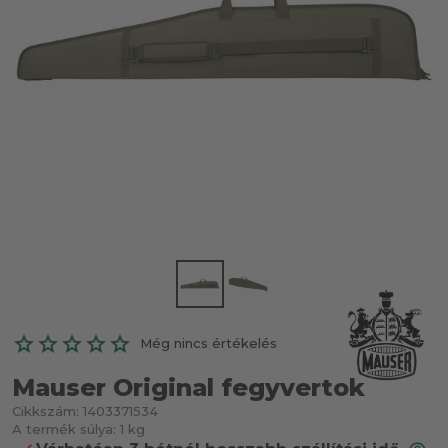
Még nincs értékelés
Mauser Original fegyvertok
Cikkszám:
1403371534
A termék súlya:
1 kg