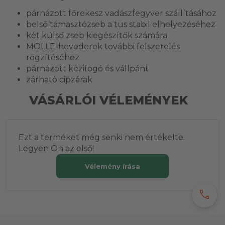
párnázott főrekesz vadászfegyver szállításához
belső támasztózseb a tus stabil elhelyezéséhez
két külső zseb kiegészítők számára
MOLLE-hevederek további felszerelés
rögzítéséhez
párnázott kézifogó és vállpánt
zárható cipzárak
VÁSÁRLÓI VÉLEMÉNYEK
Ezt a terméket még senki nem értékelte.
Legyen Ön az első!
Vélemény írása
call