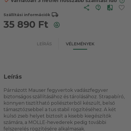
Várhatóan 3 hétnél hosszabb szállítási idő
share
local_shipping
Szállítási információk
35 890
Ft
LEÍRÁS
VÉLEMÉNYEK
Leírás
Párnázott Mauser fegyvertok vadászfegyver
biztonságos szállításához és tárolásához. Strapabíró,
könnyen tisztítható poliészterből készült, belső
támasztózsebbel a tus stabil rögzítéséhez. A két
külső zseb helyet biztosít a kisebb kiegészítők
számára, a MOLLE-hevederek pedig további
felszerelés rögzítésére alkalmasak.