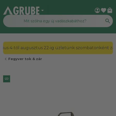
arrow_drop_down
account_circle
favorite
local_mall
2026. július 4-től augusztus 22-ig üzletünk szombato
chevron_left
Fegyver tok & zár
ÚJ