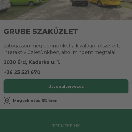
GRUBE SZAKÜZLET
Látogasson meg bennünket a kiválóan felszerelt,
interaktív üzletünkben, ahol mindent megtalál.
2030 Érd, Kadarka u. 1.
+36 23 521 670
Útvonaltervezés
view_in_ar
Megtekintés 3D-ben
TERMÉKEINK