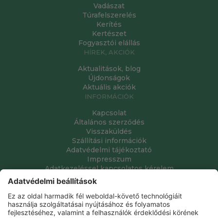
Vadászat
Túrafelszerelés
Kerítés
Kertészet
Fogyasztói elállás
HÍREK, AKCIÓK
Aktualitások, blog
Újdonságok
Aktuális akciók
INFORMÁCIÓK
Kapcsolat
Általános szerződés
Visszaküldés
Szállítási információk
Adatvédelmi tájékoztató
Impresszum
Adatkezeléssel kapcsolatos kérelem