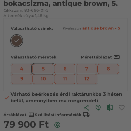
bokacsizma, antique brown, 5.
Cikkszám:
83-666-01-5
A termék súlya:
1,48 kg
antique brown - 5
Választható színek:
Kiválasztva:
straighten
Választható méretek:
Mérettáblázat
4
5
6
7
8
9
10
11
12
Várható beérkezés érdi raktárunkba 3 héten
belül, amennyiben ma megrendeli
share
view_list
local_shipping
Ártáblázat
Szállítási információk
79 900
Ft