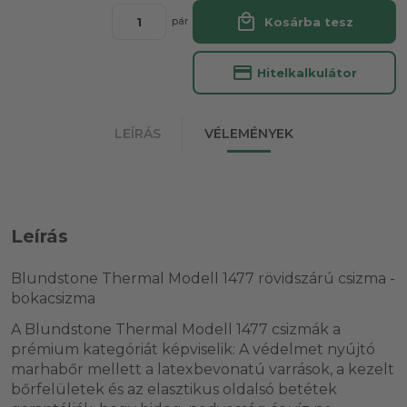
local_mall
Kosárba tesz
pár
credit_card
Hitelkalkulátor
LEÍRÁS
VÉLEMÉNYEK
Leírás
Blundstone Thermal Modell 1477 rövidszárú csizma -
bokacsizma
A Blundstone Thermal Modell 1477 csizmák a
prémium kategóriát képviselik: A védelmet nyújtó
marhabőr mellett a latexbevonatú varrások, a kezelt
bőrfelületek és az elasztikus oldalsó betétek