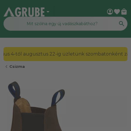
arrow_drop_down
account_circle
favorite
local_mall
2026. július 4-től augusztus 22-ig üzletünk szombato
chevron_left
Csizma