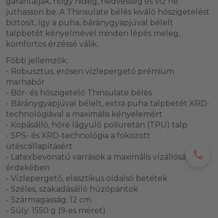
garantálják, hogy hideg, nedvesség és víz ne
juthasson be. A Thinsulate bélés kiváló hőszigetelést
biztosít, így a puha, báránygyapjúval bélelt
talpbetét kényelmével minden lépés meleg,
komfortos érzéssé válik.
Főbb jellemzők:
- Robusztus, erősen vízlepergető prémium
marhabőr
- Bőr- és hőszigetelő Thinsulate bélés
- Báránygyapjúval bélelt, extra puha talpbetét XRD-
technológiával a maximális kényelemért
- Kopásálló, hőre lágyuló poliuretán (TPU) talp
- SPS- és XRD-technológia a fokozott
ütéscsillapításért
call
- Latexbevonatú varrások a maximális vízállóság
érdekében
- Vízlepergető, elasztikus oldalsó betétek
- Széles, szakadásálló húzópántok
- Szármagasság: 12 cm
- Súly: 1550 g (9-es méret)