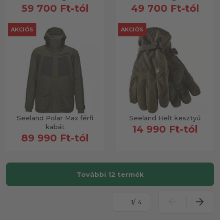
59 700 Ft-tól
49 700 Ft-tól
AKCIÓS
AKCIÓS
Seeland Polar Max férfi
Seeland Helt kesztyű
kabát
14 990 Ft-tól
89 990 Ft-tól
További 12 termék
/ 4