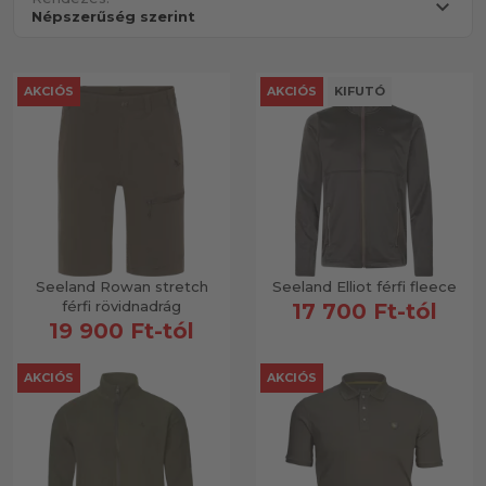
AKCIÓS
AKCIÓS
KIFUTÓ
Seeland Rowan stretch
Seeland Elliot férfi fleece
férfi rövidnadrág
17 700 Ft-tól
19 900 Ft-tól
AKCIÓS
AKCIÓS