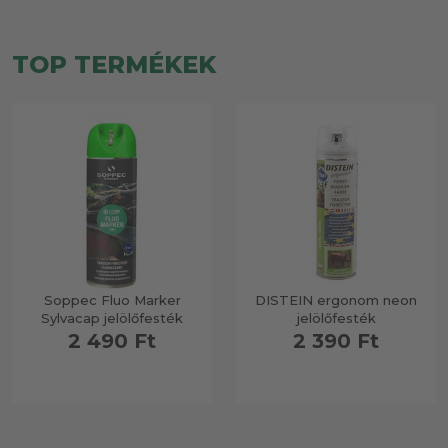
TOP TERMÉKEK
Soppec Fluo Marker
DISTEIN ergonom neon
Sylvacap jelölőfesték
jelölőfesték
2 490 Ft
2 390 Ft