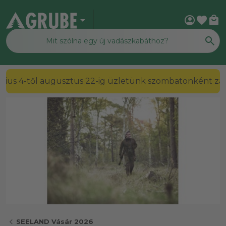
arrow_drop_down
account_circle
favorite
local_mall
2026. július 4-től augusztus 22-ig üzletünk szombato
chevron_left
SEELAND Vásár 2026