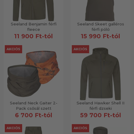
Seeland Benjamin férfi
Seeland Skeet galléros
fleece
férfi póló
11 900 Ft-tól
15 990 Ft-tól
AKCIÓS
AKCIÓS
Seeland Neck Gaiter 2-
Seeland Hawker Shell II
Pack csősál szett
férfi dzseki
6 700 Ft-tól
59 700 Ft-tól
AKCIÓS
AKCIÓS