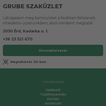
GRUBE SZAKÜZLET
Látogasson meg bennünket a kiválóan felszerelt,
interaktív üzletünkben, ahol mindent megtalál.
2030 Érd, Kadarka u. 1.
+36 23 521 670
Útvonaltervezés
view_in_ar
Megtekintés 3D-ben
TERMÉKEINK
Vadászat
Túrafelszerelés
Kerítés
Kertészet