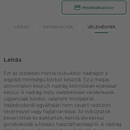
credit_card
Hitelkalkulátor
LEÍRÁS
INFORMÁCIÓK
VÉLEMÉNYEK
Leírás
Ezt az ötzsebes marha nubukbőr nadrágot a
legjobb minőségű bőrből készítik. Ez a magas
színvonalon készült nadrág kézműipari eljárással
készül. A nadrág mély zsebbéléssel rendelkezik -
ugyancsak bőrből, valamint mozgásnál,
hajladozásnál egyáltalán nem zavaró redőzött
térdrésszel vagy hajlatvarrással. Az övbújtatók
bevarrottak és alaktartók, kettős derékrész
gondoskodik a hosszú használhatóságról. A nadrág