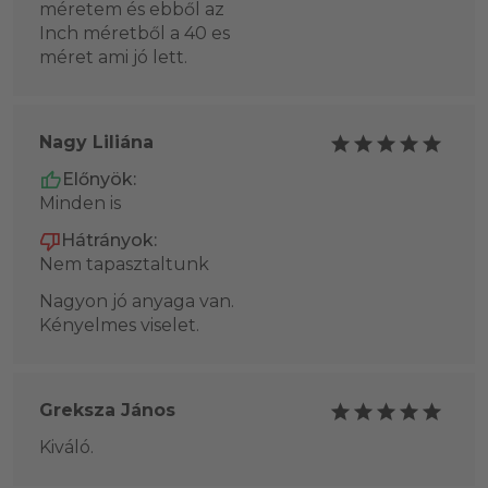
méretem és ebből az
Inch méretből a 40 es
méret ami jó lett.
Nagy Liliána
Előnyök:
Minden is
Hátrányok:
Nem tapasztaltunk
Nagyon jó anyaga van.
Kényelmes viselet.
Greksza János
Kiváló.