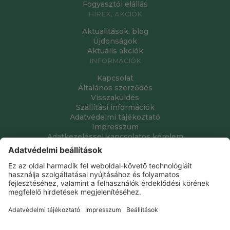
Fogyasztói elállás
HÍREK, AKCIÓK
Aktualitások, blog
Újdonságok
Aktuális akciók
INFORMÁCIÓK
Kapcsolat
Általános szerződés
Visszaküldés
Szállítási információk
Adatvédelmi tájékoztató
Impresszum
Adatkezeléssel kapcsolatos kérelem