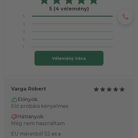
5
(4 vélemény)
call
5
4
3
2
1
Vélemény írása
Varga Róbert
Előnyök:
Elő próbára kényelmes
Hátrányok:
Még nem használtam
EU méretből 52 es a