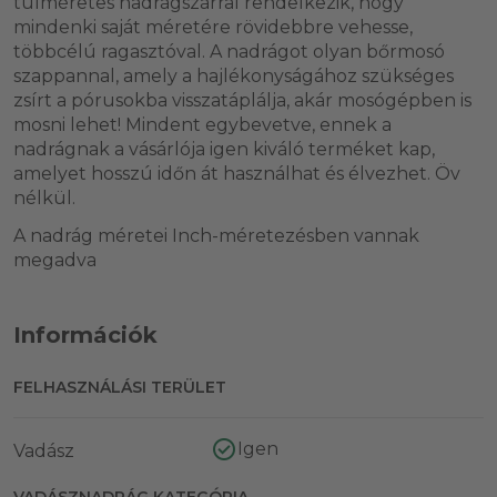
túlméretes nadrágszárral rendelkezik, hogy
mindenki saját méretére rövidebbre vehesse,
többcélú ragasztóval. A nadrágot olyan bőrmosó
szappannal, amely a hajlékonyságához szükséges
zsírt a pórusokba visszatáplálja, akár mosógépben is
mosni lehet! Mindent egybevetve, ennek a
nadrágnak a vásárlója igen kiváló terméket kap,
amelyet hosszú időn át használhat és élvezhet. Öv
nélkül.
A nadrág méretei Inch-méretezésben vannak
megadva
Információk
FELHASZNÁLÁSI TERÜLET
Igen
Vadász
VADÁSZNADRÁG KATEGÓRIA