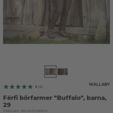
WALLABY
5
(4)
Férfi bőrfarmer "Buffalo", barna,
29
Cikkszám:
96-003/HBR29