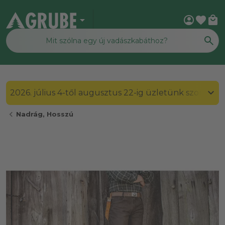
arrow_drop_down
account_circle
favorite
local_mall
2026. július 4-től augusztus 22-ig üzletünk szombato
chevron_left
Nadrág, Hosszú