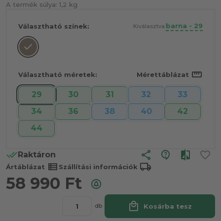
A termék súlya:
1,2 kg
barna - 29
Választható színek:
Kiválasztva:
straighten
Választható méretek:
Mérettáblázat
29
30
31
32
33
34
36
38
40
42
44
share
Raktáron
view_list
local_shipping
Ártáblázat
Szállítási információk
58 990
Ft
local_mall
Kosárba tesz
db