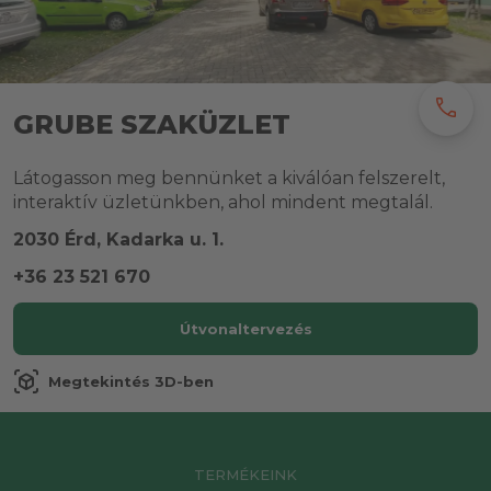
call
GRUBE SZAKÜZLET
Látogasson meg bennünket a kiválóan felszerelt,
interaktív üzletünkben, ahol mindent megtalál.
2030 Érd, Kadarka u. 1.
+36 23 521 670
Útvonaltervezés
view_in_ar
Megtekintés 3D-ben
TERMÉKEINK