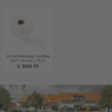
Bio jelölőszalag – ecoflag
bio™, 30 mm × 75 m
2 900 Ft