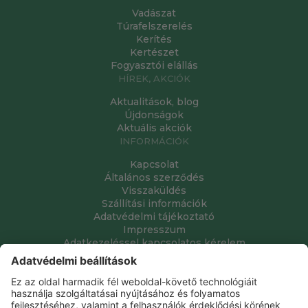
Vadászat
Túrafelszerelés
Kerítés
Kertészet
Fogyasztói elállás
HÍREK, AKCIÓK
Aktualitások, blog
Újdonságok
Aktuális akciók
INFORMÁCIÓK
Kapcsolat
Általános szerződés
Visszaküldés
Szállítási információk
Adatvédelmi tájékoztató
Impresszum
Adatkezeléssel kapcsolatos kérelem